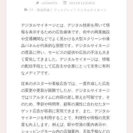
GIONATA
2023年11月30日
/
/
IT・通信関連
ディスプレイ
デジタルサイネージ
デジタルサイネージとは、デジタル技術を用いて情
報を表示するための広告媒体です。
街中の商業施設
や交通機関などでよく見かける大型スクリーンや液
晶パネルが代表的な形態です。デジタルサイネージ
の普及に伴い、サービスの提供や広告の手法も大き
く変化してきました。デジタルサイネージは、情報
の配信手段として広告主や企業にとって非常に有利
なメディアです。
従来のポスターや看板広告では、一度作成した広告
の変更や更新が困難でしたが、デジタルサイネージ
ではリアルタイムに内容の差し替えが可能です。そ
のため、季節や時間帯、顧客の属性に合わせたター
ゲット広告が容易に実現できます。また、デジタル
サイネージを利用することで、利便性や情報の充実
度も向上します。例えば、駅や空港の案内表示や、
ショッピングモール内の店舗案内、天気予報などの